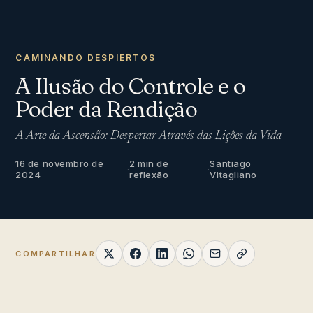
CAMINANDO DESPIERTOS
A Ilusão do Controle e o
Poder da Rendição
A Arte da Ascensão: Despertar Através das Lições da Vida
16 de novembro de
2 min de
Santiago
·
·
2024
reflexão
Vitagliano
COMPARTILHAR