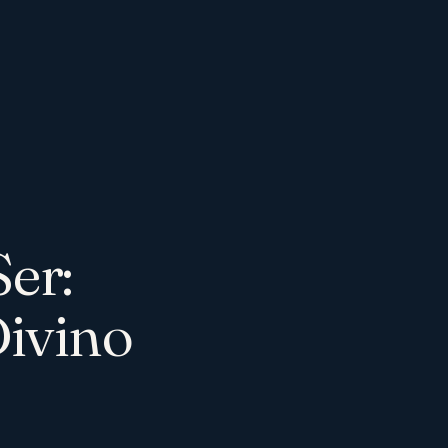
er:
Divino