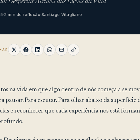
ão: Despertar Através das Lições da Vida
25
·
2 min de reflexão
·
Santiago Vitagliano
HAR
s na vida em que algo dentro de nós começa a se mov
a pausar. Para escutar. Para olhar abaixo da superfície 
cias e reconhecer que cada experiência nos está forma
profundo.