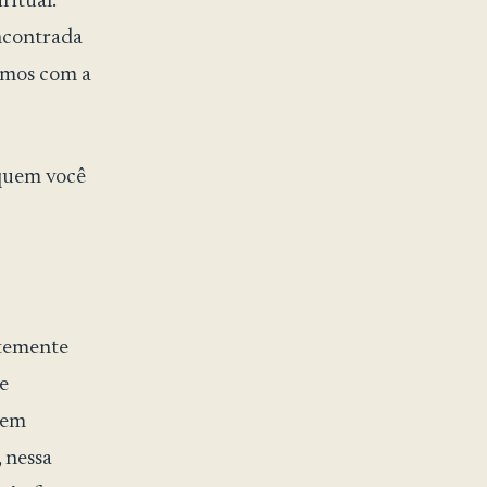
ritual.
encontrada
amos com a
quem você
temente
 e
gem
 nessa