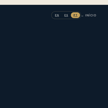
← INÍCIO
EN
ES
PT