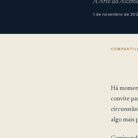
A Arte da Ascens
1 de novembro de 20
COMPARTIL
Há momento
convite par
circunstân
algo mais 