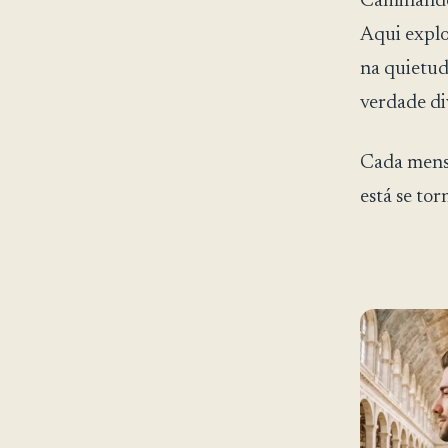
Caminando 
Aqui explo
na quietud
verdade di
Cada mens
está se to