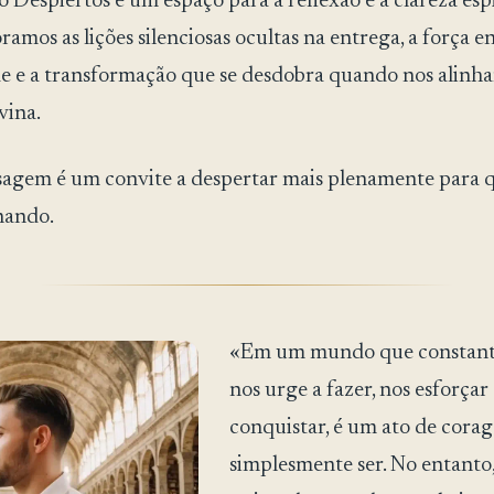
Despiertos é um espaço para a reflexão e a clareza espi
ramos as lições silenciosas ocultas na entrega, a força 
e e a transformação que se desdobra quando nos alinh
vina.
agem é um convite a despertar mais plenamente para 
rnando.
«Em um mundo que constan
nos urge a fazer, nos esforçar
conquistar, é um ato de cora
simplesmente ser. No entanto,