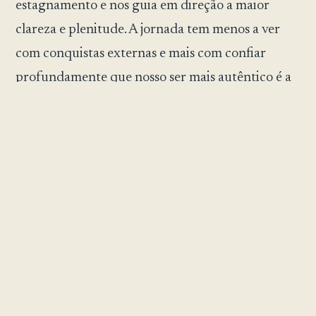
estagnamento e nos guia em direção a maior
clareza e plenitude. A jornada tem menos a ver
com conquistas externas e mais com confiar
profundamente que nosso ser mais autêntico é a
chave essencial para todos os mistérios da vida.
Reflita profundamente esta semana:
Onde em sua vida você pode se apresentar de
forma mais autêntica e corajosa?
Como abraçar seu verdadeiro ser ilumina seu
caminho?
Que portas poderiam se abrir se você confiasse
plenamente em sua expressão autêntica?