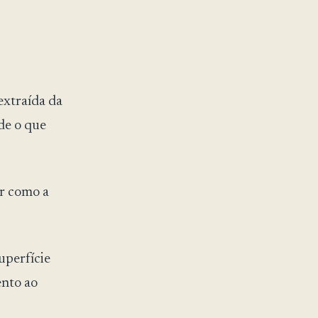
extraída da
de o que
ar como a
uperfície
nto ao