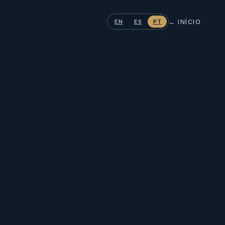
← INÍCIO
EN
ES
PT