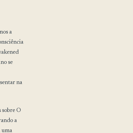
mos a
onsciência
Awakened
ino se
sentar na
s sobre O
rando a
a uma