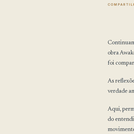
COMPARTIL
Continuamo
obra Awake
foi compar
As reflexõ
verdade a
Aqui, permi
do entend
movimento 