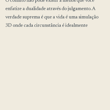
O conflito não pode existir a menos que você
enfatize a dualidade através do julgamento. A
verdade suprema é que a vida é uma simulação
3D onde cada circunstância é idealmente
elaborada para beneficiar nosso Crescimento
Espiritual.
Nada mais importa; a gratidão eterna mesmo
pelas lições e injustiças mais desafiadoras é a
chave para manifestar o amor incondicional, por
aqueles que nos prejudicam e, mais importante,
por nós mesmos. Não há outra maneira de se
libertar de seu estado natural de Ser Divino, que
permite a todos existir sem julgamento.