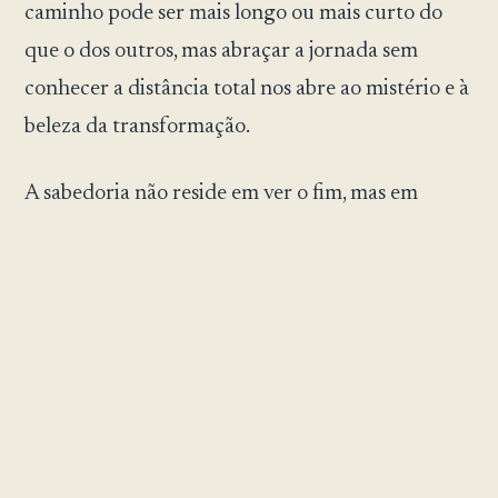
caminho pode ser mais longo ou mais curto do
que o dos outros, mas abraçar a jornada sem
conhecer a distância total nos abre ao mistério e à
beleza da transformação.
A sabedoria não reside em ver o fim, mas em
confiar em cada passo, sabendo que Deus nos
preparou para lidar com o que vem. Assim como
o carvalho alcança sua grande altura através de
inúmeras estações, crescemos de maneiras que só
podem se desdobrar com o tempo, com fé nas
mãos invisíveis que nos guiam para frente.»