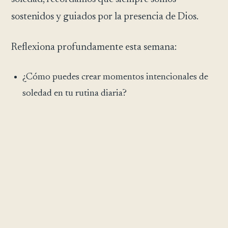
sostenidos y guiados por la presencia de Dios.
Reflexiona profundamente esta semana:
¿Cómo puedes crear momentos intencionales de
soledad en tu rutina diaria?
¿Qué verdades ocultas o guía podrían emerger en
tus momentos de quietud?
¿Cómo conectar con tu sabiduría interior
fortalece tu camino espiritual?
Que tu soledad se convierta en un santuario,
iluminando tu camino con claridad divina y paz
interior.