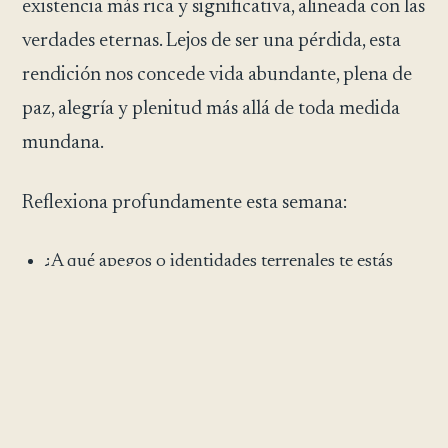
existencia más rica y significativa, alineada con las
verdades eternas. Lejos de ser una pérdida, esta
rendición nos concede vida abundante, plena de
paz, alegría y plenitud más allá de toda medida
mundana.
Reflexiona profundamente esta semana:
¿A qué apegos o identidades terrenales te estás
aferrando con fuerza?
¿Cómo podría soltar estos apegos profundizar tu
libertad espiritual y tu propósito?
¿Qué paz te aguarda al rendir el control y confiar
plenamente en la guía de Dios?