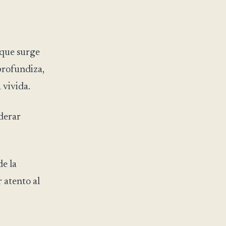
 que surge
profundiza,
 vivida.
derar
de la
 atento al