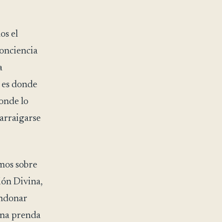
os el
onciencia
a
 es donde
onde lo
arraigarse
mos sobre
ión Divina,
andonar
una prenda