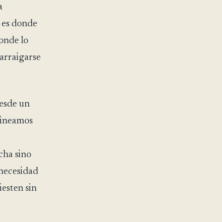
a
 es donde
onde lo
arraigarse
desde un
alineamos
cha sino
a necesidad
iesten sin