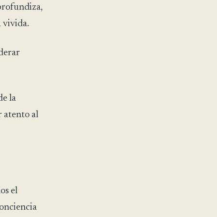
profundiza,
 vivida.
derar
de la
 atento al
os el
onciencia