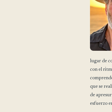
lugar de c
con el ritm
comprendem
que se real
de apresur
esfuerzo e