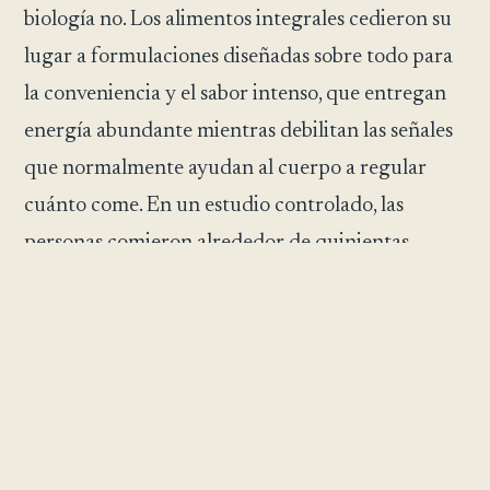
biología no. Los alimentos integrales cedieron su
lugar a formulaciones diseñadas sobre todo para
la conveniencia y el sabor intenso, que entregan
energía abundante mientras debilitan las señales
que normalmente ayudan al cuerpo a regular
cuánto come. En un estudio controlado, las
personas comieron alrededor de quinientas
calorías más al día con una dieta ultraprocesada
que con una mínimamente procesada. La luz del
día se volvió débil y las noches se volvieron
brillantes, borrando las señales de tiempo de las
que depende el reloj maestro del cuerpo para
coordinar las hormonas, el metabolismo y el