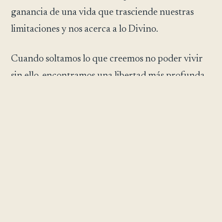
ganancia de una vida que trasciende nuestras
limitaciones y nos acerca a lo Divino.
Cuando soltamos lo que creemos no poder vivir
sin ello, encontramos una libertad más profunda
y plena que trae paz y plenitud que el mundo no
puede ofrecer. Jesús nos recuerda que rendirse a
nuestro yo terrenal nos conduce a la vida eterna.
Solo al soltar nuestra sujeción descubrimos la
plenitud de la vida, la vida que verdaderamente
estábamos destinados a vivir.»