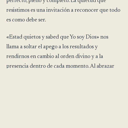
perfecto, pleno y completo. La quietud que
resistimos es una invitación a reconocer que todo
es como debe ser.
«Estad quietos y sabed que Yo soy Dios» nos
llama a soltar el apego a los resultados y
rendirnos en cambio al orden divino y a la
presencia dentro de cada momento. Al abrazar
esta verdad, encontramos paz, dándonos cuenta
de que somos parte de una perfección que
trasciende la comprensión humana.
Esta sabiduría nos enseña a confiar en la obra
invisible de Dios, sabiendo que en la quietud nos