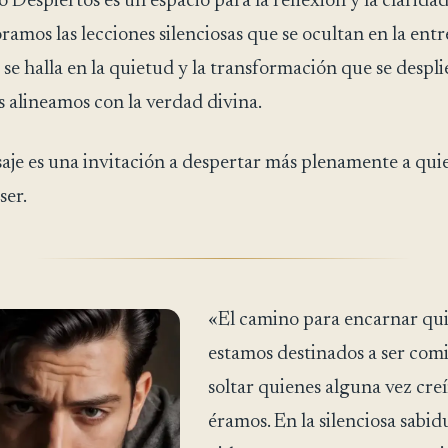
espiertos es un espacio para la reflexión y la claridad 
amos las lecciones silenciosas que se ocultan en la entre
 se halla en la quietud y la transformación que se despl
 alineamos con la verdad divina.
je es una invitación a despertar más plenamente a quie
ser.
«El camino para encarnar qu
estamos destinados a ser com
soltar quienes alguna vez cr
éramos. En la silenciosa sabidu