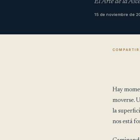
El Arte de la Asc
15 de noviembre de 
COMPARTIR
Hay moment
moverse. U
la superfi
nos está f