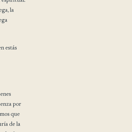
espiritual.
ga, la
iega
n estás
ienes
ienza por
eímos que
ría de la