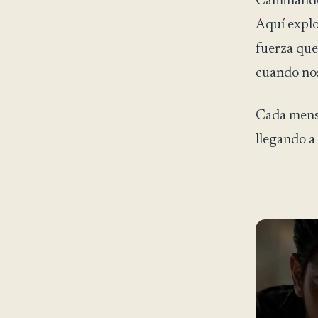
Caminando D
Aquí explor
fuerza que
cuando nos
Cada mensa
llegando a 