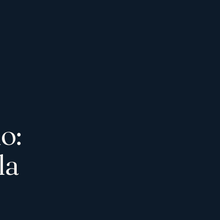
o:
la