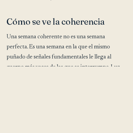
Cómo se ve la coherencia
Una semana coherente no es una semana
perfecta. Es una semana en la que el mismo
puñado de señales fundamentales le llega al
cuerpo más veces de las que se interrumpe. Luz
solar por la mañana. Un plato inclinado hacia
hojas, legumbres, semillas, raíces y frutas.
Movimiento que le pida al cuerpo estar de pie,
caminar, levantar, respirar. Un sueño que empiece
y termine en la misma ventana casi todos los días.
Una pausa antes de la comida que le permita al