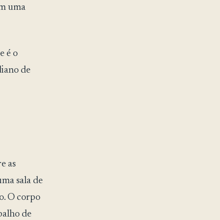
 em uma
 é o
diano de
e as
uma sala de
o. O corpo
abalho de