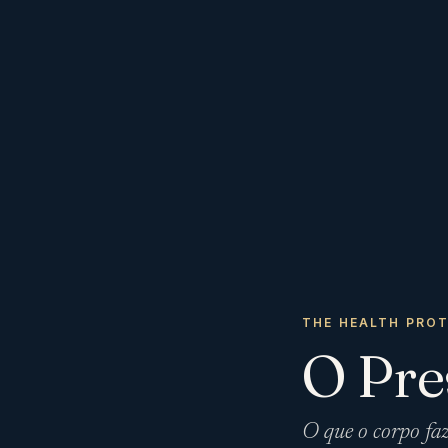
THE HEALTH PRO
O Pre
O que o corpo fa