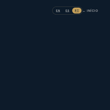
← INÍCIO
EN
ES
PT