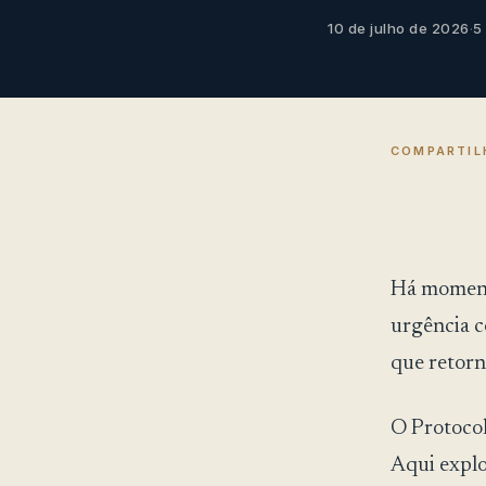
10 de julho de 2026
·
5
COMPARTIL
Há momento
urgência c
que retorn
O Protocol
Aqui explo