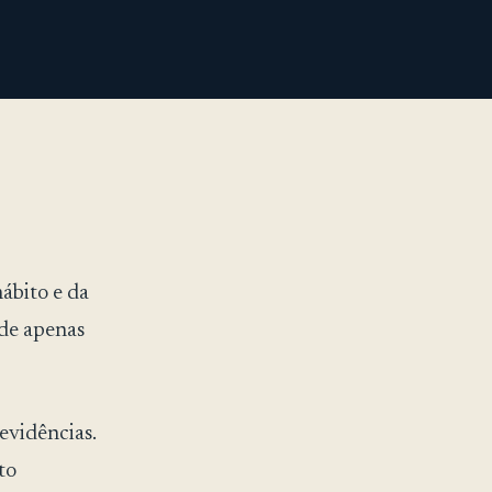
ábito e da
ede apenas
vidências.
to